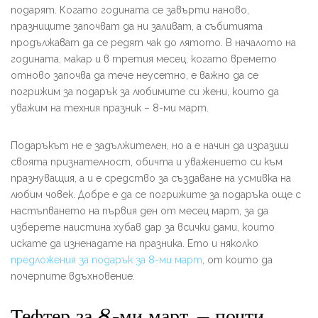
подарят. Когато годината се завърти наново,
празниците започват да ни заливат, а събитията
продължават да се редят чак до лятото. В началото на
годината, макар и в третия месец, когато времето
отново започва да тече неусетно, е важно да се
погрижим за подарък за любимите си жени, които да
уважим на техния празник – 8-ми март.
Подаръкът не е задължителен, но а е начин да изразиш
своята признателност, обичта и уважението си към
празнуващия, а и е средство за създаване на усмивка на
любим човек. Добре е да се погрижите за подаръка още с
настъпването на първия ден от месец март, за да
изберете наистина хубав дар за всички дами, които
искате да изненадате на празника. Ето и няколко
предложения за подарък за 8-ми март
, от които да
почерпите вдъхновение.
Тефтер за 8-ми март – почти