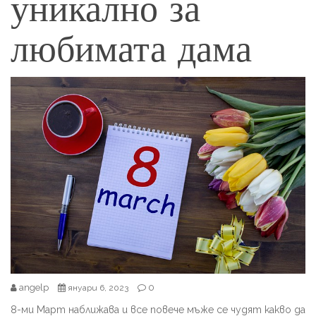
уникално за
любимата дама
angelp
0
януари 6, 2023
8-ми Март наближава и все повече мъже се чудят какво да