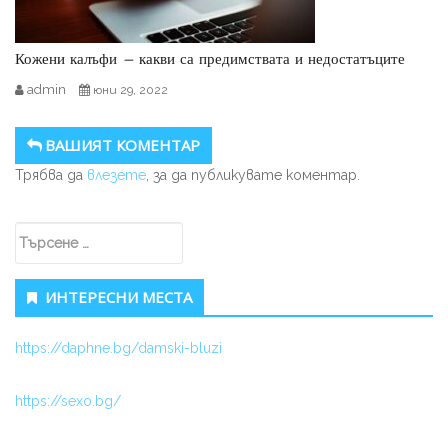
Кожени калъфи – какви са предимствата и недостатъците
admin
юни 29, 2022
ВАШИЯТ КОМЕНТАР
Трябва да
влезете
, за да публикувате коментар.
Secondary Sidebar
Търсене за:
ИНТЕРЕСНИ МЕСТА
https://daphne.bg/damski-bluzi
https://sexo.bg/