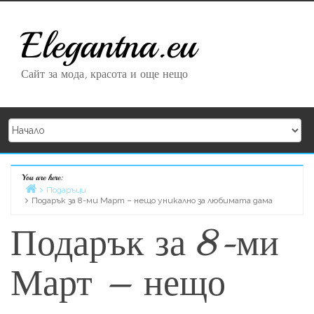
Skip to content
Elegantna.eu
Сайт за мода, красота и още нещо
You are here:
Home
Подаръци
Подарък за 8-ми Март – нещо уникално за любимата дама
Подарък за 8-ми
Март – нещо