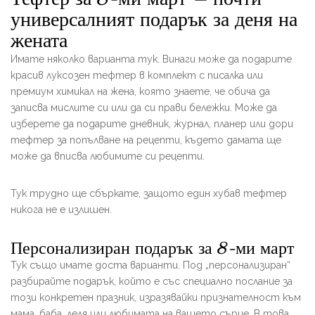
универсалният подарък за деня на
жената
Имате няколко варианта тук. Винаги може да подарите
красив луксозен тефтер в комплект с писалка или
премиум химикал на жена, която знаете, че обича да
записва мислите си или да си прави бележки. Може да
изберете да подарите дневник, журнал, планер или дори
тефтер за попълване на рецепти, където дамата ще
може да вписва любимите си рецепти.
Тук трудно ще сбъркате, защото един хубав тефтер
никога не е излишен.
Персонализиран подарък за 8-ми март
Тук също имате доста варианти. Под „персонализиран“
разбирайте подарък, който е със специално послание за
този конкретен празник, изразявайки признателност към
мама, баба, леля или любимата на вашето сърце. В това