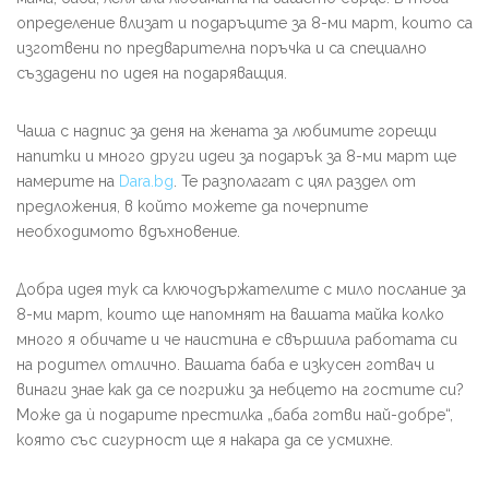
определение влизат и подаръците за 8-ми март, които са
изготвени по предварителна поръчка и са специално
създадени по идея на подаряващия.
Чаша с надпис за деня на жената за любимите горещи
напитки и много други идеи за подарък за 8-ми март ще
намерите на
Dara.bg
. Те разполагат с цял раздел от
предложения, в който можете да почерпите
необходимото вдъхновение.
Добра идея тук са ключодържателите с мило послание за
8-ми март, които ще напомнят на вашата майка колко
много я обичате и че наистина е свършила работата си
на родител отлично. Вашата баба е изкусен готвач и
винаги знае как да се погрижи за небцето на гостите си?
Може да ѝ подарите престилка „баба готви най-добре“,
която със сигурност ще я накара да се усмихне.