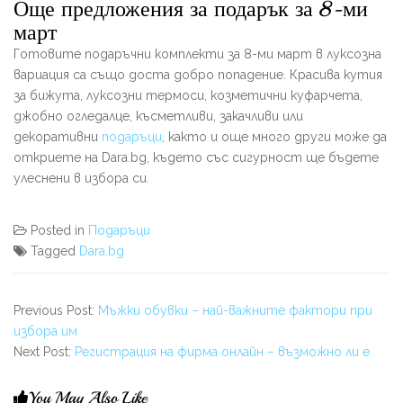
Още предложения за подарък за 8-ми
март
Готовите подаръчни комплекти за 8-ми март в луксозна
вариация са също доста добро попадение. Красива кутия
за бижута, луксозни термоси, козметични куфарчета,
джобно огледалце, късметливи, закачливи или
декоративни
подаръци
, както и още много други може да
откриете на Dara.bg, където със сигурност ще бъдете
улеснени в избора си.
Posted in
Подаръци
Tagged
Dara.bg
Previous Post:
Мъжки обувки – най-важните фактори при
избора им
Next Post:
Регистрация на фирма онлайн – възможно ли е
You May Also Like