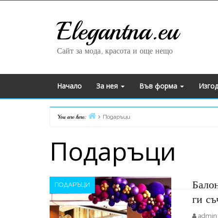
Skip to content
Elegantna.eu
Сайт за мода, красота и още нещо
Начало
За нея
Във форма
Изго
Home
You are here:
Подаръци
Подаръци
Балон
ПОДАРЪЦИ
ги съ
admin