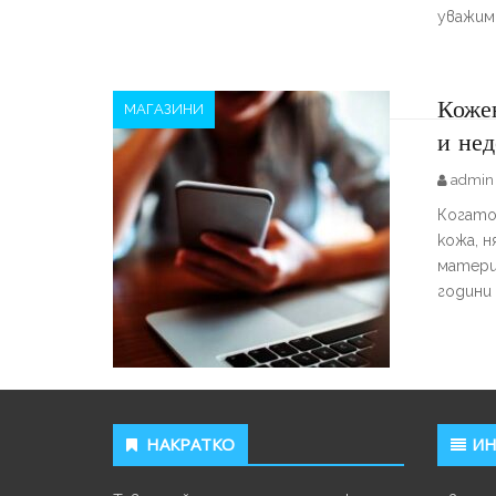
уважим 
Коже
МАГАЗИНИ
и нед
admin
Когато
кожа, н
матери
години 
НАКРАТКО
И