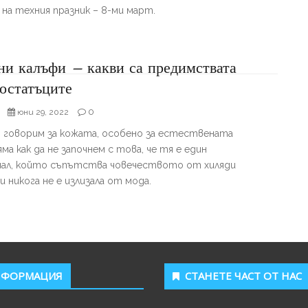
на техния празник – 8-ми март.
ни калъфи – какви са предимствата
остатъците
0
юни 29, 2022
 говорим за кожата, особено за естествената
яма как да не започнем с това, че тя е един
ал, който съпътства човечеството от хиляди
и никога не е излизала от мода.
НФОРМАЦИЯ
СТАНЕТЕ ЧАСТ ОТ НАС