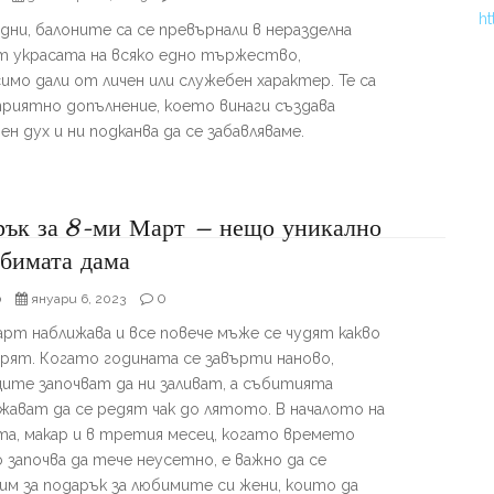
ht
дни, балоните са се превърнали в неразделна
т украсата на всяко едно тържество,
имо дали от личен или служебен характер. Те са
приятно допълнение, което винаги създава
ен дух и ни подканва да се забавляваме.
рък за 8-ми Март – нещо уникално
бимата дама
p
0
януари 6, 2023
арт наближава и все повече мъже се чудят какво
арят. Когато годината се завърти наново,
ците започват да ни заливат, а събитията
жават да се редят чак до лятото. В началото на
та, макар и в третия месец, когато времето
започва да тече неусетно, е важно да се
им за подарък за любимите си жени, които да