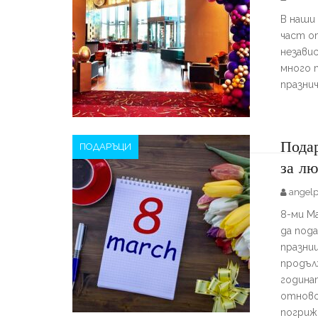
В наши 
част о
независ
много 
празнич
Пода
ПОДАРЪЦИ
за лю
angel
8-ми М
да под
празни
продъл
година
отново 
погриж