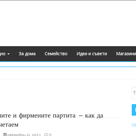
дно
За дома
Семейство
Идеи и съвети
Магазини
S
Т
ите и фирмените партита – как да
четаем
ht
0
декември 21, 2023