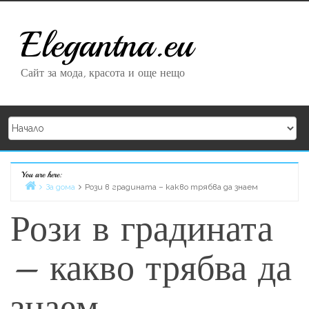
Skip to content
Elegantna.eu
Сайт за мода, красота и още нещо
You are here:
Home
За дома
Рози в градината – какво трябва да знаем
Рози в градината
– какво трябва да
знаем