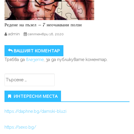
Редене на пъзел – 7 неочаквани ползи
admin
септември 16, 2020
ВАШИЯТ КОМЕНТАР
Трябва да
влезете
, за да публикувате коментар.
Secondary Sidebar
Търсене за:
ИНТЕРЕСНИ МЕСТА
https://daphne.bg/damski-bluzi
https://sexo.bg/