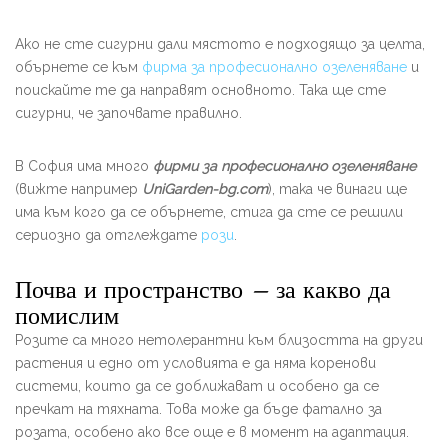
Ако не сте сигурни дали мястото е подходящо за целта,
обърнете се към
фирма за професионално озеленяване
и
поискайте те да направят основното. Така ще сте
сигурни, че започвате правилно.
В София има много
фирми за професионално озеленяване
(вижте например
UniGarden-bg.com
), така че винаги ще
има към кого да се обърнете, стига да сте се решили
сериозно да отглеждате
рози
.
Почва и пространство – за какво да
помислим
Розите са много нетолерантни към близостта на други
растения и едно от условията е да няма коренови
системи, които да се доближават и особено да се
пречкат на тяхната. Това може да бъде фатално за
розата, особено ако все още е в момент на адаптация.