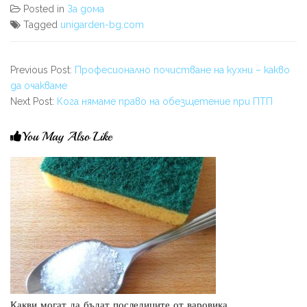
Posted in
За дома
Tagged
unigarden-bg.com
Previous Post:
Професионално почистване на кухни – какво
да очакваме
Next Post:
Кога нямаме право на обезщетение при ПТП
You May Also Like
Какви могат да бъдат последиците от варовика