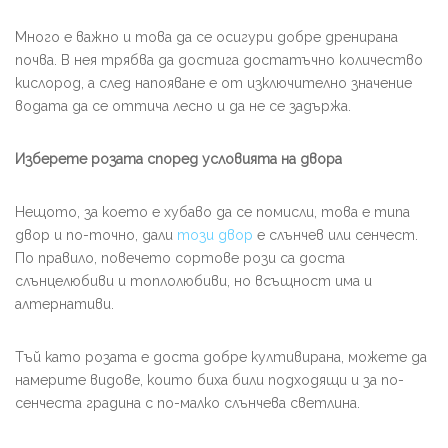
Много е важно и това да се осигури добре дренирана
почва. В нея трябва да достига достатъчно количество
кислород, а след напояване е от изключително значение
водата да се оттича лесно и да не се задържа.
Изберете розата според условията на двора
Нещото, за което е хубаво да се помисли, това е типа
двор и по-точно, дали
този двор
е слънчев или сенчест.
По правило, повечето сортове рози са доста
слънцелюбиви и топлолюбиви, но всъщност има и
алтернативи.
Тъй като розата е доста добре култивирана, можете да
намерите видове, които биха били подходящи и за по-
сенчеста градина с по-малко слънчева светлина.