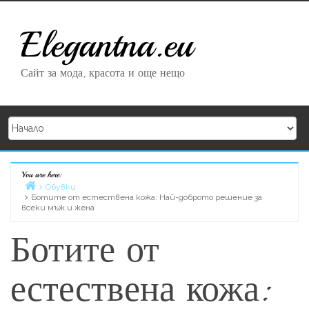
Skip to content
Elegantna.eu
Сайт за мода, красота и още нещо
You are here:
Home
Обувки
Ботите от естествена кожа: Най-доброто решение за
всеки мъж и жена
Ботите от
естествена кожа: