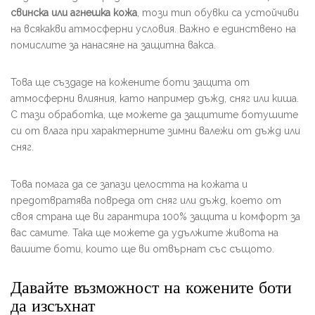
свинска или агнешка кожа
, този тип обувки са устойчиви
на всякакви атмосферни условия. Важно е единствено на
помислите за нанасяне на защитна вакса.
Това ще създаде на кожените боти защита от
атмосферни влияния, като например дъжд, сняг или киша.
С тази обработка, ще можете да защитите ботушите
си от влага при характерните зимни валежи от дъжд или
сняг.
Това помага да се запази целостта на кожата и
предотвратява повреда от сняг или дъжд, което от
своя страна ще ви гарантира 100% защита и комфорт за
вас самите. Така ще можете да удължите живота на
вашите боти, които ще ви отвърнат със същото.
Давайте възможност на кожените боти
да изсъхнат