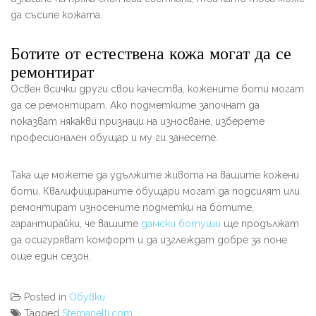
да съсипе кожата.
Ботите от естествена кожа могат да се
ремонтират
Освен всички други свои качества, кожените боти могат
да се ремонтират. Ако подметките започнат да
показват някакви признаци на износване, изберете
професионален обущар и му ги занесете.
Така ще можете да удължите живота на вашите кожени
боти. Квалифицираните обущари могат да подсилят или
ремонтират износените подметки на ботите,
гарантирайки, че вашите
дамски ботуши
ще продължат
да осигуряват комфорт и да изглеждат добре за поне
още един сезон.
Posted in
Обувки
Tagged
Stemanelli.com