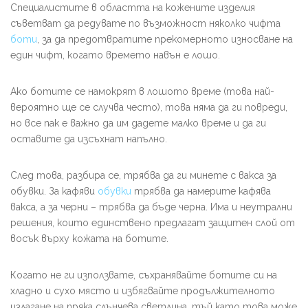
Специалистите в областта на кожените изделия
съветват да редувате по възможност няколко чифта
боти
, за да предотвратите прекомерното износване на
един чифт, когато времето навън е лошо.
Ако ботите се намокрят в лошото време (това най-
вероятно ще се случва често), това няма да ги повреди,
но все пак е важно да им дадете малко време и да ги
оставите да изсъхнат напълно.
След това, разбира се, трябва да ги минете с вакса за
обувки. За кафяви
обувки
трябва да намерите кафява
вакса, а за черни – трябва да бъде черна. Има и неутрални
решения, които единствено предлагат защитен слой от
восък върху кожата на ботите.
Когато не ги използвате, съхранявайте ботите си на
хладно и сухо място и избягвайте продължителното
излагане на пряка слънчева светлина, тъй като това може