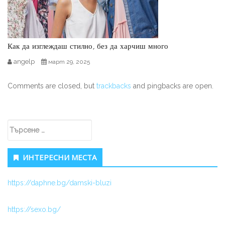
Как да изглеждаш стилно, без да харчиш много
angelp
март 29, 2025
Comments are closed, but
trackbacks
and pingbacks are open.
Secondary Sidebar
Търсене за:
ИНТЕРЕСНИ МЕСТА
https://daphne.bg/damski-bluzi
https://sexo.bg/