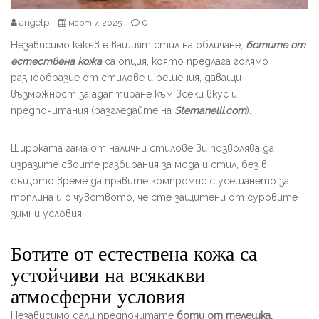
angelp
0
март 7, 2025
Независимо какъв е вашият стил на обличане,
ботите от
естествена кожа
са опция, която предлага голямо
разнообразие от стилове и решения, даващи
възможност за адаптиране към всеки вкус и
предпочитания (разгледайте на
Stemanelli.com
).
Широката гама от налични стилове ви позволява да
изразите своите разбирания за мода и стил, без в
същото време да правите компромис с усещането за
топлина и с чувството, че сте защитени от суровите
зимни условия.
Ботите от естествена кожа са
устойчиви на всякакви
атмосферни условия
Независимо дали предпочитате
боти от телешка,