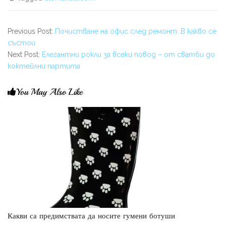
Previous Post:
Почистване на офис след ремонт: В какво се
състои
Next Post:
Елегантни рокли за всеки повод – от сватби до
коктейлни партита
You May Also Like
Какви са предимствата да носите гумени ботуши