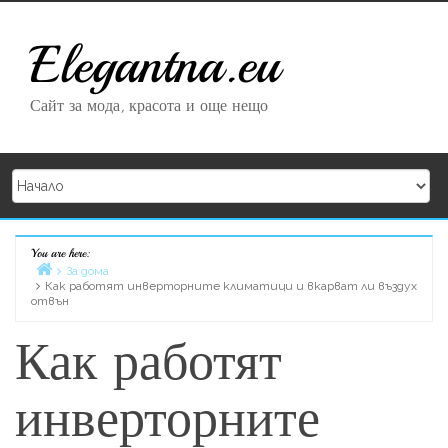
Skip to content
Elegantna.eu
Сайт за мода, красота и още нещо
You are here:
Home
За дома
Как работят инверторните климатици и вкарват ли въздух
отвън
Как работят
инверторните