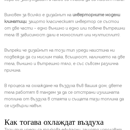
Виновен за всичко е дизайнът на
инверторните модели
климатици
, защото класическият инвертор се състои
от две части – едно външно и едно или повече вътрешни
тела (в зависимост дали е моносплит или мултисплит).
Въпреки че дизайнът на този тип уреди наистина ни
подвежда да си мислим така, всъщност, наличието на две
тела, външно и вътрешно тяло, е със съвсем различна
причина.
В процеса на охлаждане на въздуха във вашия дом, двете
тела работят в тандем за да се отстрани излишната
топлина от въздуха в стаята и същата тази топлина да
се изхвърли навън.
Как тогава охлаждат въздуха
Този тип уреди са толкова ефикасни, защото използват