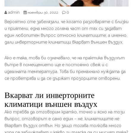
admin
0
ноември 30, 2022
Вероятно сте забелязали, че когато разговаряте с близки
и приятели, една много голяма част от тях си задават
един любопитен въпрос относно климатиците, а именно,
дали инверторните климатици вкарват външен въздух.
Ако е така, това би означавало, че на практика въздухът
вътре в помещението ще е постоянно свеж и с
идеалната температура. Това би премахнало нуждата да
се проветрява и да се държат прозорците отворени.
Вкарват ли инверторните
климатици външен въздух
Ако трябва да отговорим кратко, точно и ясно на този
въпрос, отговорът е само един – не, климатиците не
вкарват въздух отвън. Но защо тогава толкова много
хора се заблуждават и какво ги тласка да си мислят така?