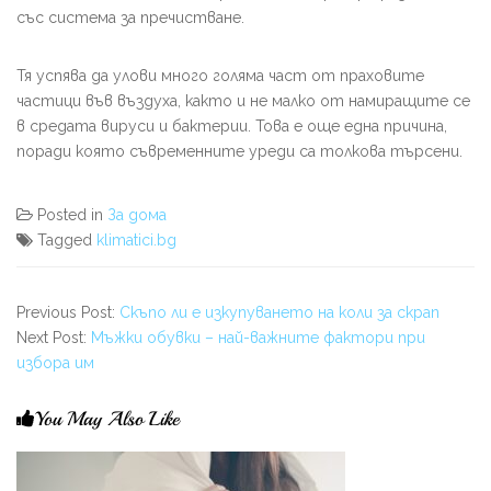
със система за пречистване.
Тя успява да улови много голяма част от праховите
частици във въздуха, както и не малко от намиращите се
в средата вируси и бактерии. Това е още една причина,
поради която съвременните уреди са толкова търсени.
Posted in
За дома
Tagged
klimatici.bg
Previous Post:
Скъпо ли е изкупуването на коли за скрап
Next Post:
Мъжки обувки – най-важните фактори при
избора им
You May Also Like