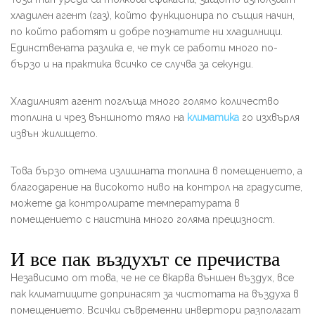
хладилен агент (газ), който функционира по същия начин,
по който работят и добре познатите ни хладилници.
Единствената разлика е, че тук се работи много по-
бързо и на практика всичко се случва за секунди.
Хладилният агент поглъща много голямо количество
топлина и чрез външното тяло на
климатика
го изхвърля
извън жилището.
Това бързо отнема излишната топлина в помещението, а
благодарение на високото ниво на контрол на градусите,
можете да контролирате температурата в
помещението с наистина много голяма прецизност.
И все пак въздухът се пречиства
Независимо от това, че не се вкарва външен въздух, все
пак климатиците допринасят за чистотата на въздуха в
помещението. Всички съвременни инвертори разполагат