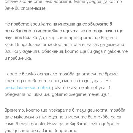
стане, ако не сте чели нормативната уредба, за която
вече ви споменахме.
Не правете грешката на мнозина да се хвърляте в
решаването на листовки с идеята, че по този начин ще
научите всичко.
Да, след като проверите ще видите
какъв в правилния отговор, но това няма как да замести
всички указания и обяснения, които ще ви дадат законите
и правилника.
Наред с всичко останало трябва да отделите време,
което да посветите специално на тази задача. Не
решавайте листовки
, докато чакате автобуса, в
обедната почивка или докато гледате телевизия.
Времето, което ще прекарате в тази дейности трябва
да е максимално пълноценно и мислите ви трябва да са
само в тази посока. Няма да повярвате колко добре се
учи, докато решавате въпросите.