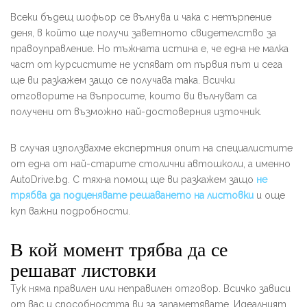
Всеки бъдещ шофьор се вълнува и чака с нетърпение
деня, в който ще получи заветното свидетелство за
правоуправление. Но тъжната истина е, че една не малка
част от курсистите не успяват от първия път и сега
ще ви разкажем защо се получава така. Всички
отговорите на въпросите, които ви вълнуват са
получени от възможно най-достоверния източник.
В случая използвахме експертния опит на специалистите
от една от най-старите столични автошколи, а именно
AutoDrive.bg. С тяхна помощ ще ви разкажем защо
не
трябва да подценявате решаването на листовки
и още
куп важни подробности.
В кой момент трябва да се
решават листовки
Тук няма правилен или неправилен отговор. Всичко зависи
от вас и способността ви за запаметявате. Идеалният