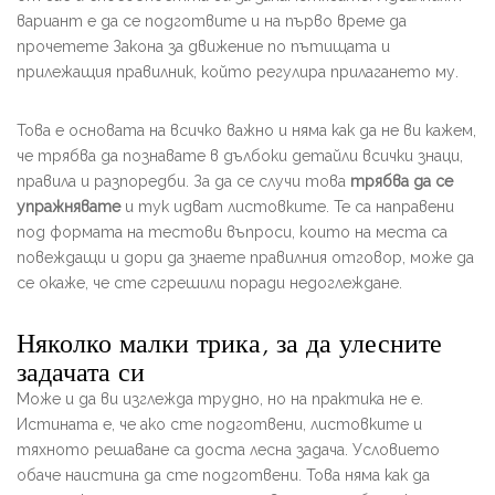
вариант е да се подготвите и на първо време да
прочетете Закона за движение по пътищата и
прилежащия правилник, който регулира прилагането му.
Това е основата на всичко важно и няма как да не ви кажем,
че трябва да познавате в дълбоки детайли всички знаци,
правила и разпоредби. За да се случи това
трябва да се
упражнявате
и тук идват листовките. Те са направени
под формата на тестови въпроси, които на места са
повеждащи и дори да знаете правилния отговор, може да
се окаже, че сте сгрешили поради недоглеждане.
Няколко малки трика, за да улесните
задачата си
Може и да ви изглежда трудно, но на практика не е.
Истината е, че ако сте подготвени, листовките и
тяхното решаване са доста лесна задача. Условието
обаче наистина да сте подготвени. Това няма как да