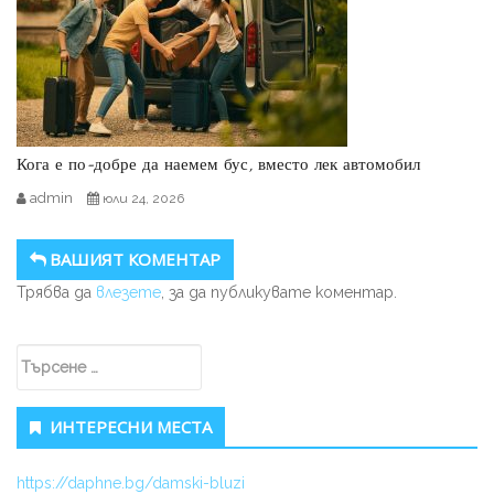
Кога е по-добре да наемем бус, вместо лек автомобил
admin
юли 24, 2026
ВАШИЯТ КОМЕНТАР
Трябва да
влезете
, за да публикувате коментар.
Secondary Sidebar
Търсене за:
ИНТЕРЕСНИ МЕСТА
https://daphne.bg/damski-bluzi