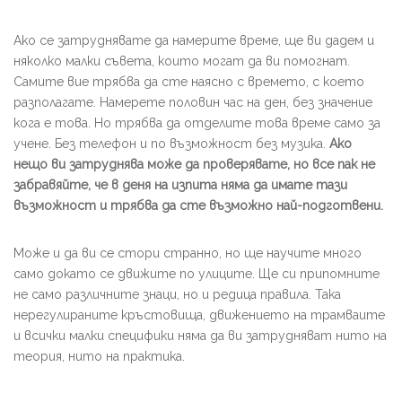
Ако се затруднявате да намерите време, ще ви дадем и
няколко малки съвета, които могат да ви помогнат.
Самите вие трябва да сте наясно с времето, с което
разполагате. Намерете половин час на ден, без значение
кога е това. Но трябва да отделите това време само за
учене. Без телефон и по възможност без музика.
Ако
нещо ви затруднява може да проверявате, но все пак не
забравяйте, че в деня на изпита няма да имате тази
възможност и трябва да сте възможно най-подготвени.
Може и да ви се стори странно, но ще научите много
само докато се движите по улиците. Ще си припомните
не само различните знаци, но и редица правила. Така
нерегулираните кръстовища, движението на трамваите
и всички малки специфики няма да ви затрудняват нито на
теория, нито на практика.