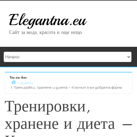
Skip to content
Elegantna.eu
Сайт за мода, красота и още нещо
You are here:
Home
Диети
Тренировки, хранене и диета – Ключът към добрата форма
Тренировки,
хранене и диета –