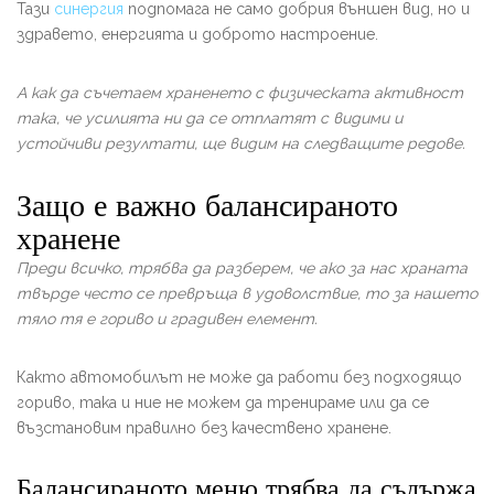
Тази
синергия
подпомага не само добрия външен вид, но и
здравето, енергията и доброто настроение.
А как да съчетаем храненето с физическата активност
така, че усилията ни да се отплатят с видими и
устойчиви резултати, ще видим на следващите редове.
Защо е важно балансираното
хранене
Преди всичко, трябва да разберем, че ако за нас храната
твърде често се превръща в удоволствие, то за нашето
тяло тя е гориво и градивен елемент.
Както автомобилът не може да работи без подходящо
гориво, така и ние не можем да тренираме или да се
възстановим правилно без качествено хранене.
Балансираното меню трябва да съдържа