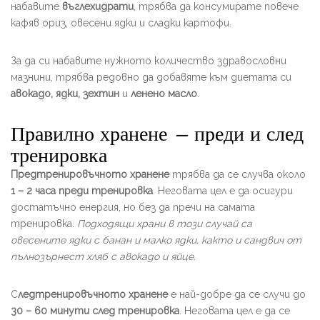
набавите
въглехидрати
, трябва да консумирате повече
кафяв ориз, овесени ядки и сладки картофи.
За да си набавите нужното количество здравословни
мазнини, трябва редовно да добавяте към диетата си
авокадо, ядки, зехтин
и
ленено масло
.
Правилно хранене – преди и след
тренировка
Предтренировъчното хранене
трябва да се случва около
1 – 2 часа преди тренировка
. Неговата цел е да осигури
достатъчно енергия, но без да пречи на самата
тренировка.
Подходящи храни в този случай са
овесените ядки с банан и малко ядки, както и сандвич от
пълнозърнест хляб с авокадо и яйце.
С
ледтренировъчното хранене
е най-добре да се случи до
30 – 60 минути след тренировка
. Неговата цел е да се