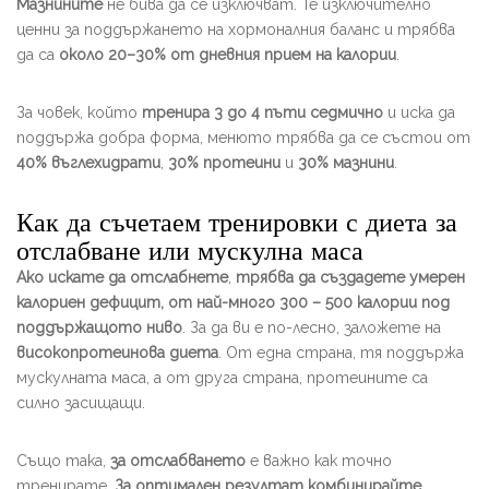
Мазнините
не бива да се изключват. Те изключително
ценни за поддържането на хормоналния баланс и трябва
да са
около 20–30% от дневния прием на калории
.
За човек, който
тренира 3 до 4 пъти седмично
и иска да
поддържа добра форма, менюто трябва да се състои от
40% въглехидрати
,
30% протеини
и
30% мазнини
.
Как да съчетаем тренировки с диета за
отслабване или мускулна маса
Ако искате да отслабнете
,
трябва да създадете умерен
калориен дефицит, от най-много 300 – 500 калории под
поддържащото ниво
. За да ви е по-лесно, заложете на
високопротеинова диета
. От една страна, тя поддържа
мускулната маса, а от друга страна, протеините са
силно засищащи.
Също така,
за отслабването
е важно как точно
тренирате.
За оптимален резултат комбинирайте