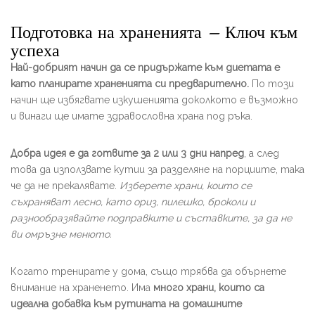
Подготовка на храненията – Ключ към
успеха
Най-добрият начин да се придържате към диетата е
като планирате храненията си предварително.
По този
начин ще избягвате изкушенията доколкото е възможно
и винаги ще имате здравословна храна под ръка.
Добра идея е да готвите за 2 или 3 дни напред
, а след
това да използвате кутии за разделяне на порциите, така
че да не прекалявате.
Изберете храни, които се
съхраняват лесно, като ориз, пилешко, броколи и
разнообразявайте подправките и съставките, за да не
ви омръзне менюто.
Когато тренирате у дома, също трябва да обърнете
внимание на храненето. Има
много храни, които са
идеална добавка към рутината на домашните