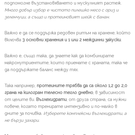
подпомогне възстановяването и мускулният растеж.
Много добър избор е чистото пилешко месо с ориз и
зеленчуци, а също и протеиновият шейк с банан.
Важно е да се поддържа редовен ритъм на хранене, който
включва
3 основни хранения и 1 или 2 междинни закуски
.
Важно е, също така, да знаете как да комбинирате
макронутриентите, които приемате с храната, така че
да поддържате баланс между тях.
Така например,
протеините
трябва да са около 1,2 до 2,0
грама на килограм телесно тегло дневно
, в зависимост
от целите ви.
Въглехидрати
, от друга страна, са нужни
повече, когато тренирате интензивно и по-малко в
дните за почивка.
Изберете комплексни въглехидрати, а
не бързи захари.