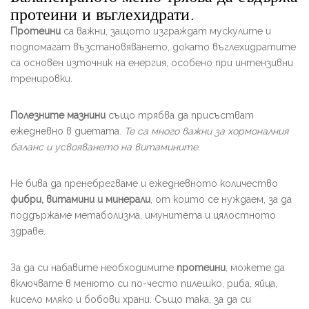
протеини и въглехидрати.
Протеини
са важни, защото изграждат мускулите и
подпомагат възстановяването, докато въглехидратите
са основен източник на енергия, особено при интензивни
тренировки.
Полезните мазнини
също трябва да присъстват
ежедневно в диетата.
Те са много важни за хормоналния
баланс и усвояването на витамините.
Не бива да пренебрегваме и ежедневното количество
фибри, витамини и минерали
, от които се нуждаем, за да
поддържаме метаболизма, имунитета и цялостното
здраве.
За да си набавите необходимите
протеини
, можете да
включвате в менюто си по-често пилешко, риба, яйца,
кисело мляко и бобови храни. Също така, за да си