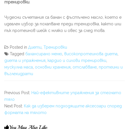
тренировки
.
Чудесни съчетания са банан с фъстъчено масло, което е
идеален избор за похапване преди тренировка, както или
пък протеинов шейк с мляко и овес за след това.
Posted in
Диети
,
Тренировки
Tagged
балансирано меню
,
високопротеинова диета
,
диета и упражнения
,
кардио и силови тренировки
,
мускулна маса
,
основни хранения
,
отслабване
,
протеини и
въглехидрати
Previous Post:
Най-ефективните упражнения за стегнато
тяло
Next Post:
Как да изберем подходящите аксесоари според
формата на тялото
You May Also Like