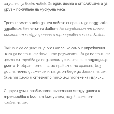
различно за всеки човек. За
един, целта е отслабване, а за
друг – покачване на мускулна маса
.
Трети
просто
иска да има повече енергия и да поддържа
здравословен начин на живот
.
Но независимо от целта,
синхронът между хранене и тренировки е много важен.
Важно е да се знае още от начало, че само с
упражнения
няма да постигнем желаните резултати. За да постигнем
целта си, трябва да подкрепим усилията си с
подходяща
диета
. И обратното – само правилното хранене, без
достатъчно движение, няма да отведе до желаната цел,
била тя силно и стегнато тяло или топене на мазнини.
С други думи,
правилното съчетание между диета и
тренировки е ключът към успеха
, независимо от
крайната цел.