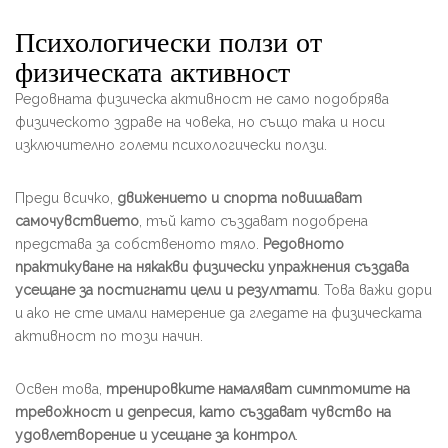
Психологически ползи от
физическата активност
Редовната физическа активност не само подобрява
физическото здраве на човека, но също така и носи
изключително големи психологически ползи.
Преди всичко,
движението и спорта повишават
самочувствието
, тъй като създават подобрена
представа за собственото тяло.
Редовното
практикуване на някакви физически упражнения създава
усещане за постигнати цели и резултати
. Това важи дори
и ако не сте имали намерение да гледате на физическата
активност по този начин.
Освен това,
тренировките намаляват симптомите на
тревожност и депресия, като създават чувство на
удовлетворение и усещане за контрол
.