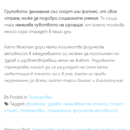
Груповото занимание със спорт или фитнес, от своя
страна, може да подобри социалните умения
. То също
така
намалява чувството на изолация
, от което толкова
много хора страдат в наши дни.
Като включим дори малки количества физическа
активност в ежедневието си, можем да постигнем по-
здрав и удовлетворяващ начин на живот.
Редовните
тренировки могат да се разгледат не само като
инвестиция в тялото, но и в ума, което ги прави
незаменими за всеки, който търси баланс и благополучие
.
Posted in
Тренировки
Tagged
движение
,
здраве
,
намаляване на стреса
,
спорт
,
стрес
,
тренировки
,
упражнения
,
физическа активност
Previous Post:
Тренировки за жени с натоварен график – как