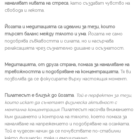
намаляват нивата на стреса
, като създават чувство на
свобода и лекота.
Йогата и медитацията
са идеални за тези, които
търсят баланс между тялото и ума
. Йогата не само
подобрява гъвкавостта и силата, но и насърчава
релаксацията чрез съзнателно дишане и осъзнатост.
Медитацията, от друга страна, помага за намаляване на
тревожността и подобряване на концентрацията.
Тя ви
позволява да се фокусирате върху настоящия момент.
Пилатесът е близък до йогата
.
Той е перфектен за тези,
които искат да съчетаят физическа активност с
ментална концентрация
. Пилатесът насочва вниманието
към дишането и контрола на тялото, което помага за
намаляване на напрежението и подобряване на осанката.
Той е чудесен начин да се почувствате по-стабилни
както физически, така и емоционално.