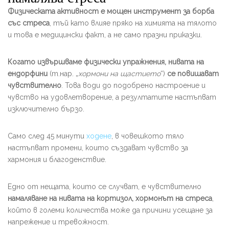
Физическата активност е мощен инструмент за борба
със стреса
, тъй като влияе пряко на химията на тялото
и това е медицински факт, а не само празни приказки.
Когато извършваме физически упражнения, нивата на
ендорфини
(т.нар. „
хормони на щастието
“)
се повишават
чувствително
. Това води до подобрено настроение и
чувство на удовлетворение, а резултатите настъпват
изключително бързо.
Само след 45 минути
ходене
, в човешкото тяло
настъпват промени, които създават чувство за
хармония и благоденствие.
Едно от нещата, които се случват, е чувствително
намаляване на нивата на кортизол, хормонът на стреса
,
който в големи количества може да причини усещане за
напрежение и тревожност.