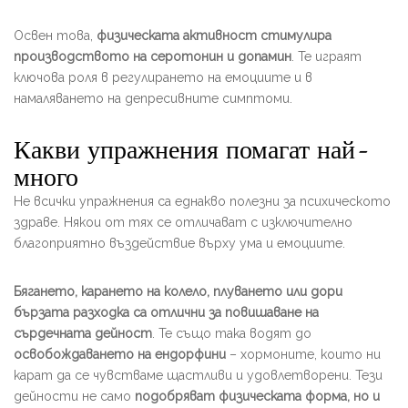
Освен това,
физическата активност стимулира
производството на серотонин и допамин
. Те играят
ключова роля в регулирането на емоциите и в
намаляването на депресивните симптоми.
Какви упражнения помагат най-
много
Не всички упражнения са еднакво полезни за психическото
здраве. Някои от тях се отличават с изключително
благоприятно въздействие върху ума и емоциите.
Бягането, карането на колело, плуването или дори
бързата разходка са отлични за повишаване на
сърдечната дейност
. Те също така водят до
освобождаването на ендорфини
– хормоните, които ни
карат да се чувстваме щастливи и удовлетворени. Тези
дейности не само
подобряват физическата форма, но и