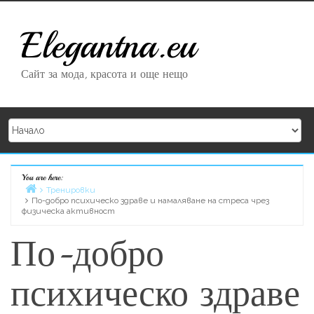
Skip to content
Elegantna.eu
Сайт за мода, красота и още нещо
You are here:
Home
Тренировки
По-добро психическо здраве и намаляване на стреса чрез
физическа активност
По-добро
психическо здраве