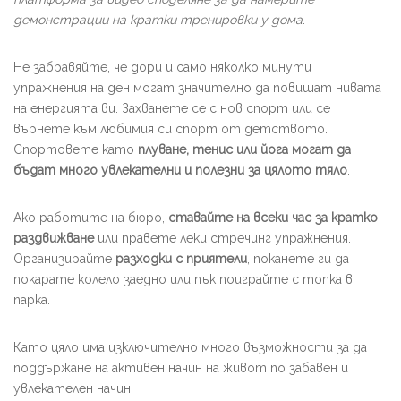
демонстрации на кратки тренировки у дома
.
Не забравяйте, че дори и само няколко минути
упражнения на ден могат значително да повишат нивата
на енергията ви. Захванете се с нов спорт или се
върнете към любимия си спорт от детството.
Спортовете като
плуване, тенис или йога могат да
бъдат много увлекателни и полезни за цялото тяло
.
Ако работите на бюро,
ставайте на всеки час за кратко
раздвижване
или правете леки стречинг упражнения.
Организирайте
разходки с приятели
, поканете ги да
покарате колело заедно или пък поиграйте с топка в
парка.
Като цяло има изключително много възможности за да
поддържане на активен начин на живот по забавен и
увлекателен начин.