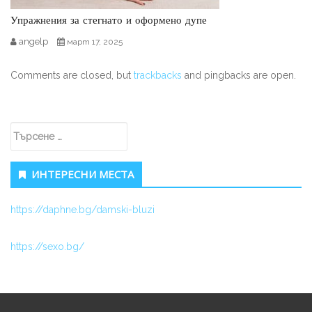
Упражнения за стегнато и оформено дупе
angelp
март 17, 2025
Comments are closed, but
trackbacks
and pingbacks are open.
Secondary Sidebar
Търсене за:
ИНТЕРЕСНИ МЕСТА
https://daphne.bg/damski-bluzi
https://sexo.bg/