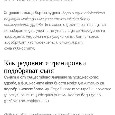
Ходенето също върши чудеса
.
Дори и една обикновена
разходка може да има значителен ефект върху
психическото здраве
. Тя е лесен и достъпен начин да се
активирате, да изчистите ума си и да се насладите на
природата. Редовните разходки намаляват стреса,
подобряват настроението и стимулират
креативността.
Как редовните тренировки
подобряват съня
Сънят е от съществено значение за психическото
здраве, а физическата активност може значително да
подобри качеството му
. Редовните тренировки помагат
за регулиране на циркадния ритъм, което води до по-
дълбок и по-спокоен сън.
Освен това, упражненията намаляват стреса и