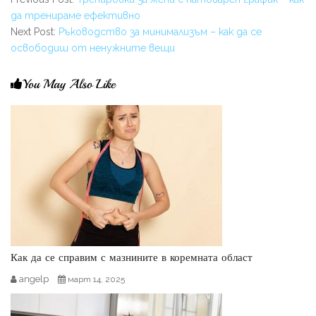
да тренираме ефективно
Next Post:
Ръководство за минимализъм – как да се
освободиш от ненужните вещи
You May Also Like
Как да се справим с мазнините в коремната област
angelp
март 14, 2025