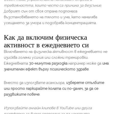
тревожността, които често са причина за безсъние
.
Добрият сън от своя страна подпомага
възстановяването на тялото и ума, като намалява
усещането за умора и подобрява концентрацията.
Как да включим физическа
активност в ежедневието си
Включването на физическа активност в ежедневието не
изисква големи усилия или сложни тренировки.
Ежедневната
30-минутна разходка
например може да
има
значителен ефект върху психическото здраве
.
Вместо да използвате асансьора,
изберете стълбите
или просто паркирайте колата си по-далеч, за да се
раздвижите повече
.
Използвайте онлайн клипове в YouTube или друга
платформа за видео споделяне за да намерите