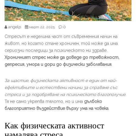
angelp
0
март 22, 2025
Стресът е неделима част от съвременния начин на
живот, но когато стане хроничен, той може да има
сериозни последици за психическото ни здраве.
Хроничният стрес може да доведе до тревожност,
депресия, умора и дори до физически заболявания
.
За щастие, физическата активност е един от най-
ефективните и естествени начини за справяне със
стреса и за подобряване на психическото благополучие
.
Тя не само укрепва тялото, но и има
дълбоко
благоприятно въздействие върху ума на човека
.
Как физическата активност
намалява стреса