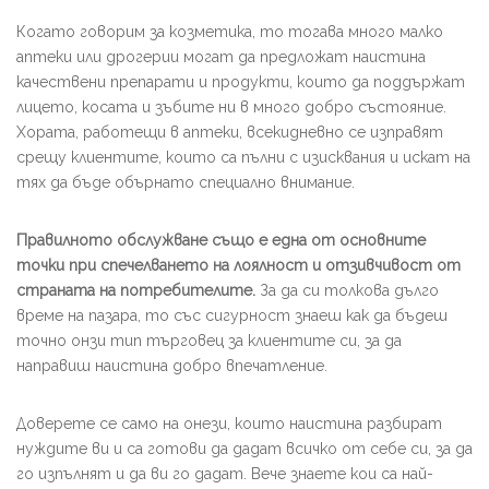
Когато говорим за козметика, то тогава много малко
аптеки или дрогерии могат да предложат наистина
качествени препарати и продукти, които да поддържат
лицето, косата и зъбите ни в много добро състояние.
Хората, работещи в аптеки, всекидневно се изправят
срещу клиентите, които са пълни с изисквания и искат на
тях да бъде обърнато специално внимание.
Правилното обслужване също е една от основните
точки при спечелването на лоялност и отзивчивост от
страната на потребителите.
За да си толкова дълго
време на пазара, то със сигурност знаеш как да бъдеш
точно онзи тип търговец за клиентите си, за да
направиш наистина добро впечатление.
Доверете се само на онези, които наистина разбират
нуждите ви и са готови да дадат всичко от себе си, за да
го изпълнят и да ви го дадат. Вече знаете кои са най-