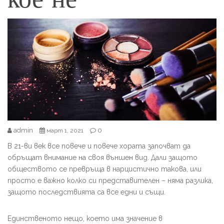
admin
0
март 1, 2021
В 21-ви век все повече и повече хората започват да
обръщат внимание на своя външен вид. Дали защото
обществото се превръща в нарцистично такова, или
просто е важно колко си представителен – няма разлика,
защото последствията са все едни и същи.
Единственото нещо, което има значение в