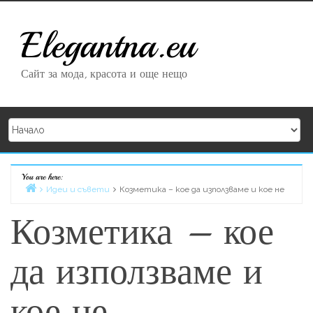
Skip to content
Elegantna.eu
Сайт за мода, красота и още нещо
You are here:
Home
Идеи и съвети
Козметика – кое да използваме и кое не
Козметика – кое
да използваме и
кое не