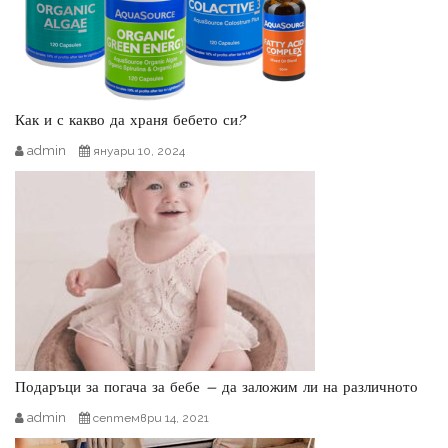
Как и с какво да храня бебето си?
admin
януари 10, 2024
Подаръци за погача за бебе – да заложим ли на различното
admin
септември 14, 2021