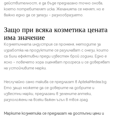
действителност, е да бъде предлагано точно онова,
което потребителят иска. Желанията се менят, но е
важно едно да се запази – разнообразието.
Защо при всяка козметика цената
има значение
Козметичната индустрия се променя, методите за
изработка на продуктите се различават с онези, които
са били ефективни преди известен брой години. Едно е
ясно – повечето хора оценяват прогреса и се доверяват
на устойчивите марки.
Неслучайно само такива се предлагат в AptekaMedea.bg.
Ето защо можете да се доверите на добрите и
известни марки, предлагани в зелените аптеки,
разположени на всеки важен ъгъл в твоя град.
Марките козметика се предлагат на достъпни цени и