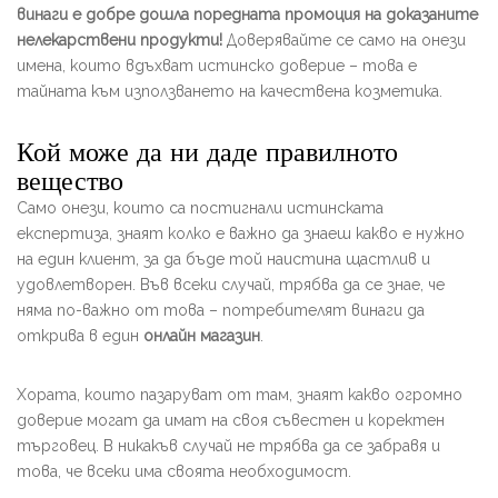
винаги е добре дошла поредната промоция на доказаните
нелекарствени продукти!
Доверявайте се само на онези
имена, които вдъхват истинско доверие – това е
тайната към използването на качествена козметика.
Кой може да ни даде правилното
вещество
Само онези, които са постигнали истинската
експертиза, знаят колко е важно да знаеш какво е нужно
на един клиент, за да бъде той наистина щастлив и
удовлетворен. Във всеки случай, трябва да се знае, че
няма по-важно от това – потребителят винаги да
открива в един
онлайн магазин
.
Хората, които пазаруват от там, знаят какво огромно
доверие могат да имат на своя съвестен и коректен
търговец. В никакъв случай не трябва да се забравя и
това, че всеки има своята необходимост.