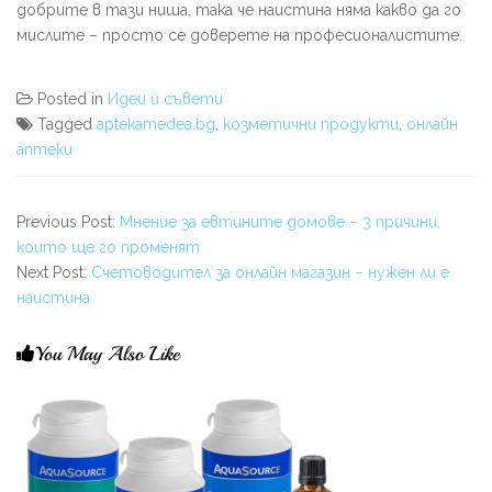
добрите в тази ниша, така че наистина няма какво да го
мислите – просто се доверете на професионалистите.
Posted in
Идеи и съвети
Tagged
aptekamedea.bg
,
козметични продукти
,
онлайн
аптеки
Previous Post:
Мнение за евтините домове – 3 причини,
които ще го променят
Next Post:
Счетоводител за онлайн магазин – нужен ли е
наистина
You May Also Like