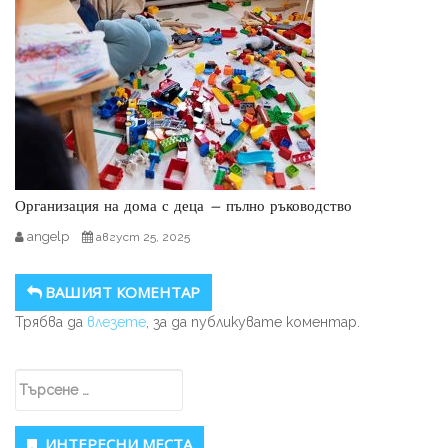
Организация на дома с деца – пълно ръководство
angelp
август 25, 2025
ВАШИЯТ КОМЕНТАР
Трябва да
влезете
, за да публикувате коментар.
Secondary Sidebar
Търсене за:
ИНТЕРЕСНИ МЕСТА